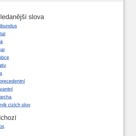
ledanější slova
ibundus
tal
ak
gar
obce
tiv
a
precedentní
vantní
garcha
ník cizích slov
chozí
os