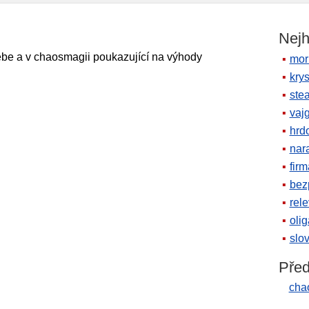
Nejh
be a v chaosmagii poukazující na výhody
mor
krys
ste
vaj
hrd
nara
firm
bez
rele
oli
slov
Před
cha