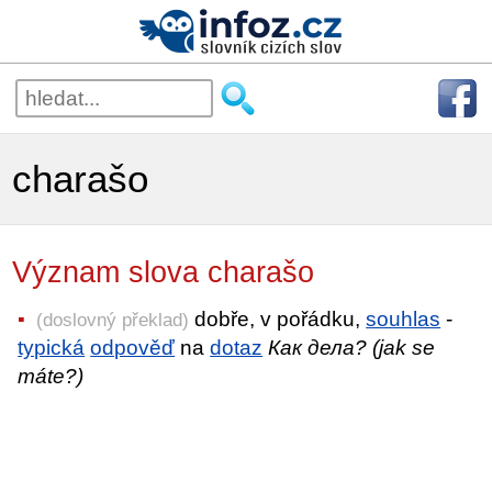
charašo
Význam slova charašo
dobře, v pořádku,
souhlas
-
(doslovný překlad)
typická
odpověď
na
dotaz
Как дела? (jak se
máte?)