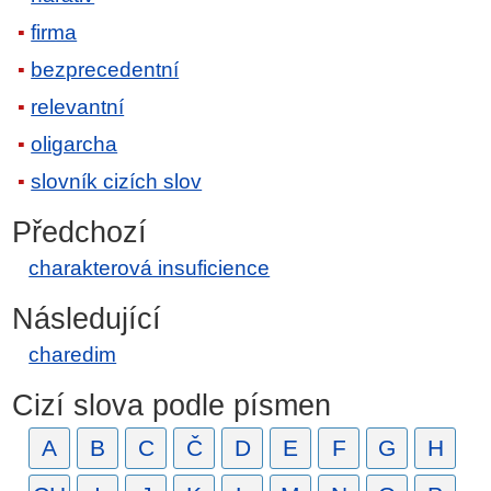
firma
bezprecedentní
relevantní
oligarcha
slovník cizích slov
Předchozí
charakterová insuficience
Následující
charedim
Cizí slova podle písmen
A
B
C
Č
D
E
F
G
H