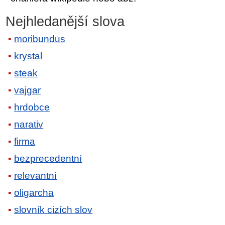
Nejhledanější slova
moribundus
krystal
steak
vajgar
hrdobce
narativ
firma
bezprecedentní
relevantní
oligarcha
slovník cizích slov