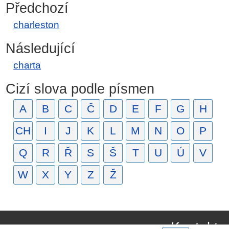
Předchozí
charleston
Následující
charta
Cizí slova podle písmen
A
B
C
Č
D
E
F
G
H
CH
I
J
K
L
M
N
O
P
Q
R
Ř
S
Š
T
U
Ú
V
W
X
Y
Z
Ž
Kontakt