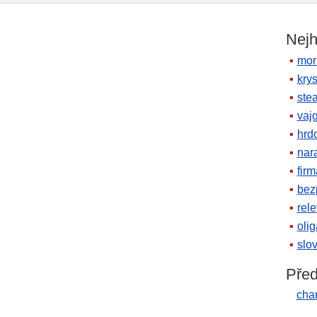
Nejh
mor
krys
ste
vaj
hrd
nara
firm
bez
rele
oli
slov
Před
char