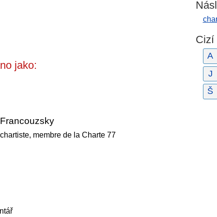
Násl
char
Cizí
A
no jako:
J
Š
Francouzsky
chartiste, membre de la Charte 77
ntář