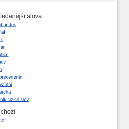
ledanější slova
ibundus
tal
ak
gar
obce
tiv
a
precedentní
vantní
garcha
ník cizích slov
chozí
ter