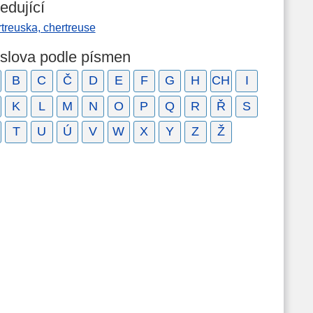
edující
treuska, chertreuse
 slova podle písmen
B
C
Č
D
E
F
G
H
CH
I
K
L
M
N
O
P
Q
R
Ř
S
T
U
Ú
V
W
X
Y
Z
Ž