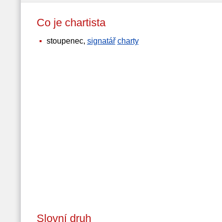
Co je chartista
stoupenec,
signatář
charty
Slovní druh