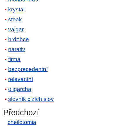
krystal
steak
vajgar
hrdobce
narativ
firma
bezprecedentní
relevantní
oligarcha
slovník cizích slov
Předchozí
cheilotomia