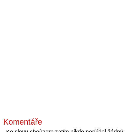
Komentáře
Ke slovu
cheiragra
zatím nikdo nepřidal žádný