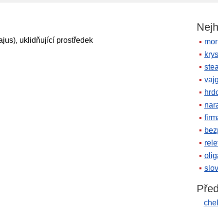
Nejh
us), uklidňující prostředek
mor
krys
ste
vaj
hrd
nara
firm
bez
rele
oli
slov
Před
chel