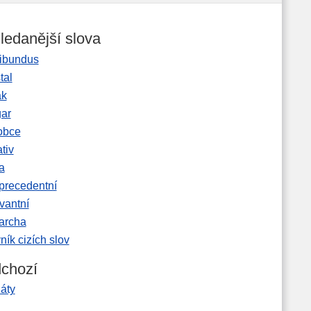
ledanější slova
ibundus
tal
ak
gar
obce
tiv
a
precedentní
vantní
garcha
ník cizích slov
chozí
áty