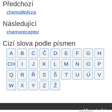
Předchozí
chemolitolýza
Následující
chemoreceptor
Cizí slova podle písmen
A
B
C
Č
D
E
F
G
H
CH
I
J
K
L
M
N
O
P
Q
R
Ř
S
Š
T
U
Ú
V
W
X
Y
Z
Ž
Kontakt