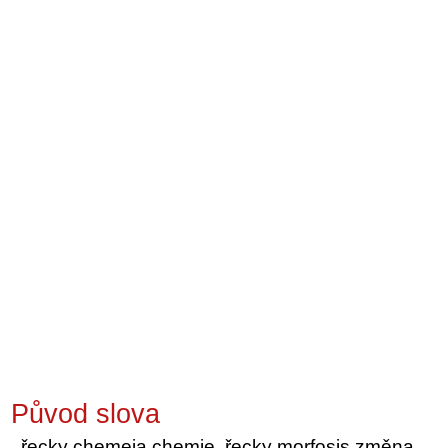
Původ slova
řecky chemeia chemie, řecky morfosis změna