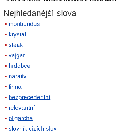
Nejhledanější slova
moribundus
krystal
steak
vajgar
hrdobce
narativ
firma
bezprecedentní
relevantní
oligarcha
slovník cizích slov