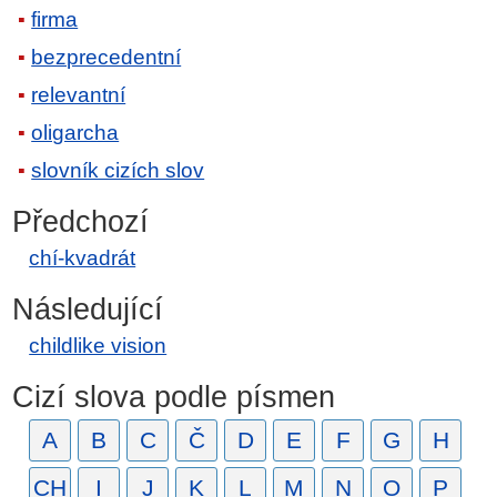
firma
bezprecedentní
relevantní
oligarcha
slovník cizích slov
Předchozí
chí-kvadrát
Následující
childlike vision
Cizí slova podle písmen
A
B
C
Č
D
E
F
G
H
CH
I
J
K
L
M
N
O
P