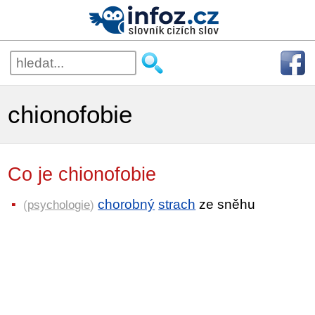
chionofobie
Co je chionofobie
chorobný
strach
ze sněhu
(
psychologie
)