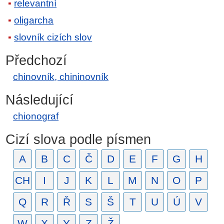
relevantní
oligarcha
slovník cizích slov
Předchozí
chinovník, chininovník
Následující
chionograf
Cizí slova podle písmen
A
B
C
Č
D
E
F
G
H
CH
I
J
K
L
M
N
O
P
Q
R
Ř
S
Š
T
U
Ú
V
W
X
Y
Z
Ž