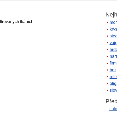
Nejh
iltrovaných tkáních
mor
krys
ste
vaj
hrd
nara
firm
bez
rele
oli
slov
Před
chlo