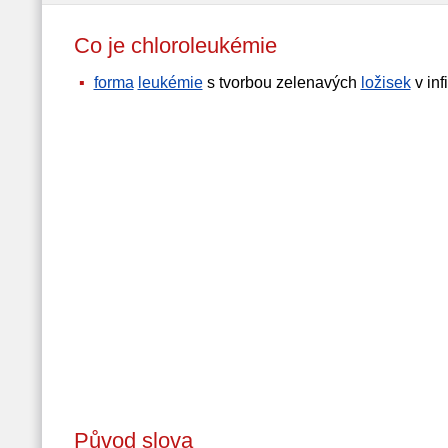
Co je chloroleukémie
forma
leukémie
s tvorbou zelenavých
ložisek
v inf
Původ slova