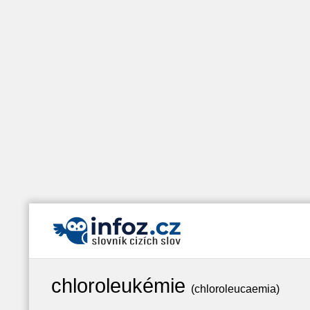
chloroleukémie
(chloroleucaemia)