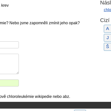
Násl
 krev
chl
Cizí
émie? Nebo jsme zapomněli zmínit jeho opak?
A
J
Š
slově chloroleukémie wikipedie nebo abz.