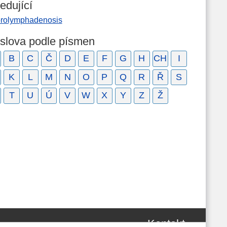
edující
orolymphadenosis
 slova podle písmen
B
C
Č
D
E
F
G
H
CH
I
K
L
M
N
O
P
Q
R
Ř
S
T
U
Ú
V
W
X
Y
Z
Ž
Kontakt