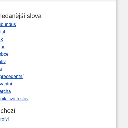
ledanější slova
ibundus
tal
ak
gar
obce
tiv
a
precedentní
vantní
garcha
ník cizích slov
chozí
rofyl