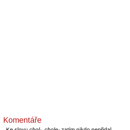
Komentáře
Ke slovu
chol-, chole-
zatím nikdo nepřidal