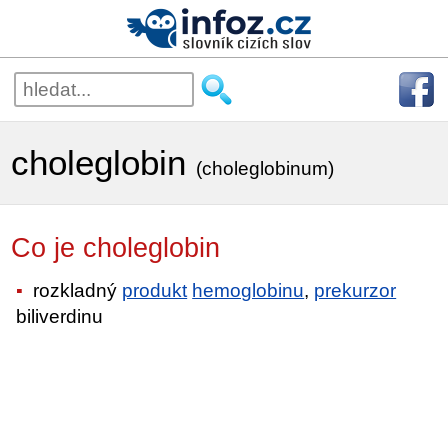
choleglobin
(choleglobinum)
Co je choleglobin
rozkladný
produkt
hemoglobinu
,
prekurzor
biliverdinu