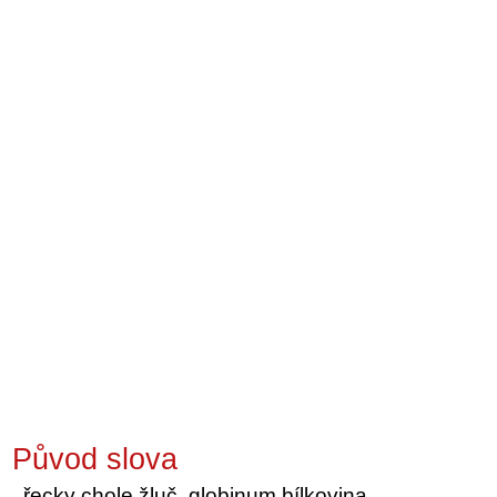
Původ slova
řecky chole žluč, globinum bílkovina