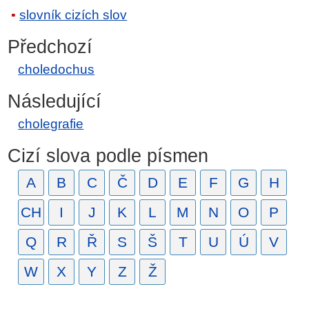
slovník cizích slov
Předchozí
choledochus
Následující
cholegrafie
Cizí slova podle písmen
A
B
C
Č
D
E
F
G
H
CH
I
J
K
L
M
N
O
P
Q
R
Ř
S
Š
T
U
Ú
V
W
X
Y
Z
Ž