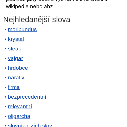
wikipedie nebo abz.
Nejhledanější slova
moribundus
krystal
steak
vajgar
hrdobce
narativ
firma
bezprecedentní
relevantní
oligarcha
slovník cizích slov