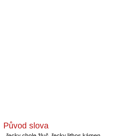
Původ slova
řecky chole žluč, řecky lithos kámen