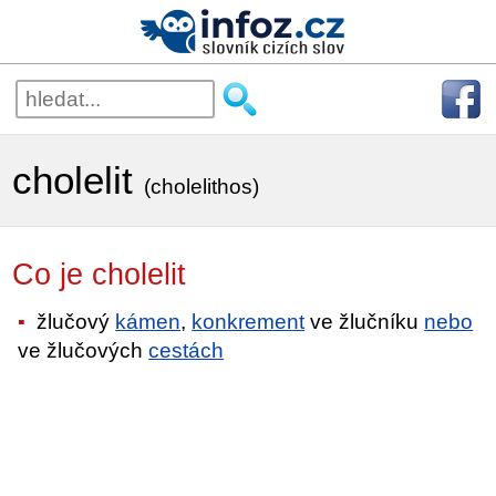
cholelit
(cholelithos)
Co je cholelit
žlučový
kámen
,
konkrement
ve žlučníku
nebo
ve žlučových
cestách