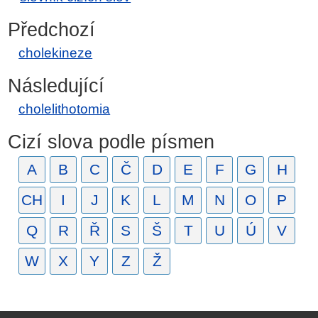
Předchozí
cholekineze
Následující
cholelithotomia
Cizí slova podle písmen
A
B
C
Č
D
E
F
G
H
CH
I
J
K
L
M
N
O
P
Q
R
Ř
S
Š
T
U
Ú
V
W
X
Y
Z
Ž