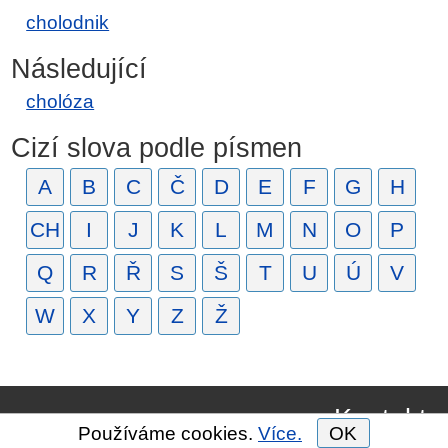
cholodnik
Následující
cholóza
Cizí slova podle písmen
A
B
C
Č
D
E
F
G
H
CH
I
J
K
L
M
N
O
P
Q
R
Ř
S
Š
T
U
Ú
V
W
X
Y
Z
Ž
Kontakt
Používáme cookies.
Více.
OK