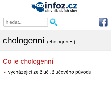
chologenní
(chologenes)
Co je chologenní
vycházející ze žluči, žlučového původu