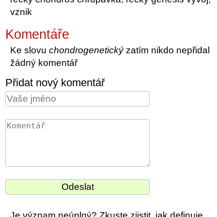
vznik
Komentáře
Ke slovu
chondrogenetický
zatím nikdo nepřidal
žádný komentář
Přidat nový komentář
Je význam neúplný? Zkuste zjistit, jak definuje