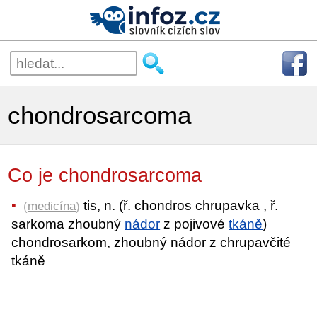
chondrosarcoma
Co je chondrosarcoma
tis, n. (ř. chondros chrupavka , ř.
(
medicína
)
sarkoma zhoubný
nádor
z pojivové
tkáně
)
chondrosarkom, zhoubný nádor z chrupavčité
tkáně