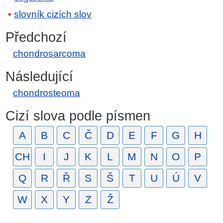
slovník cizích slov
Předchozí
chondrosarcoma
Následující
chondrosteoma
Cizí slova podle písmen
A
B
C
Č
D
E
F
G
H
CH
I
J
K
L
M
N
O
P
Q
R
Ř
S
Š
T
U
Ú
V
W
X
Y
Z
Ž