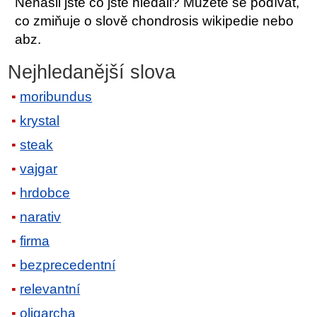
Nenašli jste co jste hledali? Můžete se podívat,
co zmiňuje o slově chondrosis wikipedie nebo
abz.
Nejhledanější slova
moribundus
krystal
steak
vajgar
hrdobce
narativ
firma
bezprecedentní
relevantní
oligarcha