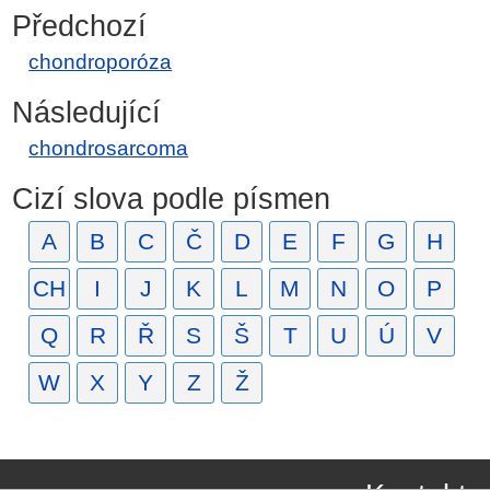
Předchozí
chondroporóza
Následující
chondrosarcoma
Cizí slova podle písmen
A
B
C
Č
D
E
F
G
H
CH
I
J
K
L
M
N
O
P
Q
R
Ř
S
Š
T
U
Ú
V
W
X
Y
Z
Ž