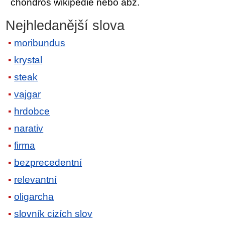
chondros wikipedie nebo abz.
Nejhledanější slova
moribundus
krystal
steak
vajgar
hrdobce
narativ
firma
bezprecedentní
relevantní
oligarcha
slovník cizích slov