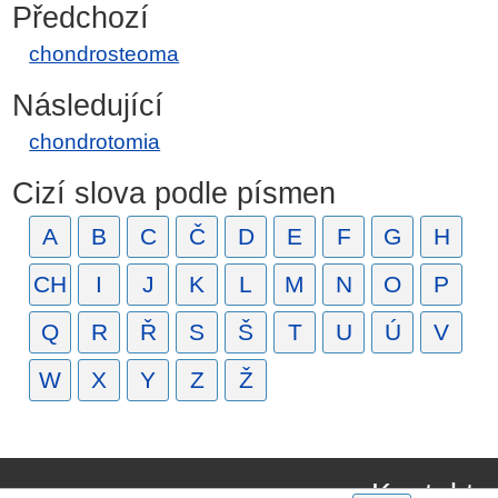
Předchozí
chondrosteoma
Následující
chondrotomia
Cizí slova podle písmen
A
B
C
Č
D
E
F
G
H
CH
I
J
K
L
M
N
O
P
Q
R
Ř
S
Š
T
U
Ú
V
W
X
Y
Z
Ž
Kontakt