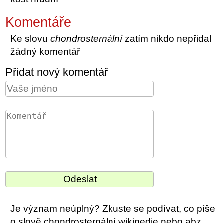
Komentáře
Ke slovu
chondrosternální
zatím nikdo nepřidal
žádný komentář
Přidat nový komentář
Je význam neúplný? Zkuste se podívat, co píše
o slově chondrosternální wikipedie nebo abz.