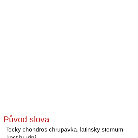
Původ slova
řecky chondros chrupavka, latinsky sternum
kost hrudní