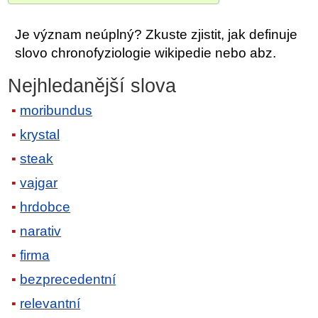
Je význam neúplný? Zkuste zjistit, jak definuje
slovo chronofyziologie wikipedie nebo abz.
Nejhledanější slova
moribundus
krystal
steak
vajgar
hrdobce
narativ
firma
bezprecedentní
relevantní