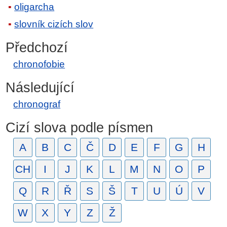
oligarcha
slovník cizích slov
Předchozí
chronofobie
Následující
chronograf
Cizí slova podle písmen
A
B
C
Č
D
E
F
G
H
CH
I
J
K
L
M
N
O
P
Q
R
Ř
S
Š
T
U
Ú
V
W
X
Y
Z
Ž