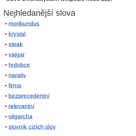
Nejhledanější slova
moribundus
krystal
steak
vajgar
hrdobce
narativ
firma
bezprecedentní
relevantní
oligarcha
slovník cizích slov