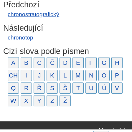
Předchozí
chronostratografický
Následující
chronotop
Cizí slova podle písmen
A
B
C
Č
D
E
F
G
H
CH
I
J
K
L
M
N
O
P
Q
R
Ř
S
Š
T
U
Ú
V
W
X
Y
Z
Ž
Kontakt