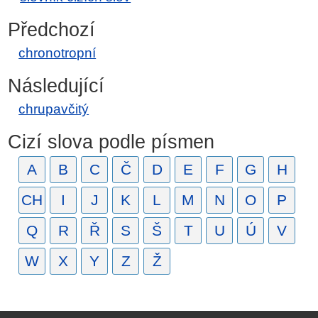
Předchozí
chronotropní
Následující
chrupavčitý
Cizí slova podle písmen
A
B
C
Č
D
E
F
G
H
CH
I
J
K
L
M
N
O
P
Q
R
Ř
S
Š
T
U
Ú
V
W
X
Y
Z
Ž