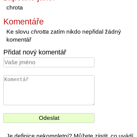
chrota
Komentáře
Ke slovu
chrotta
zatím nikdo nepřidal žádný
komentář
Přidat nový komentář
Je definice nekompletní? Můžete zjistit, co uvádí