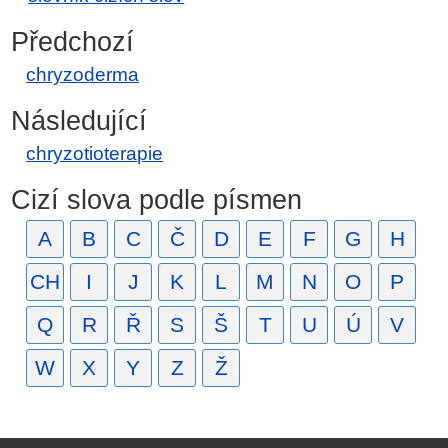
Předchozí
chryzoderma
Následující
chryzotioterapie
Cizí slova podle písmen
A
B
C
Č
D
E
F
G
H
CH
I
J
K
L
M
N
O
P
Q
R
Ř
S
Š
T
U
Ú
V
W
X
Y
Z
Ž