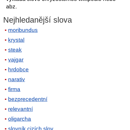
abz.
Nejhledanější slova
moribundus
krystal
steak
vajgar
hrdobce
narativ
firma
bezprecedentní
relevantní
oligarcha
slovník cizích slov