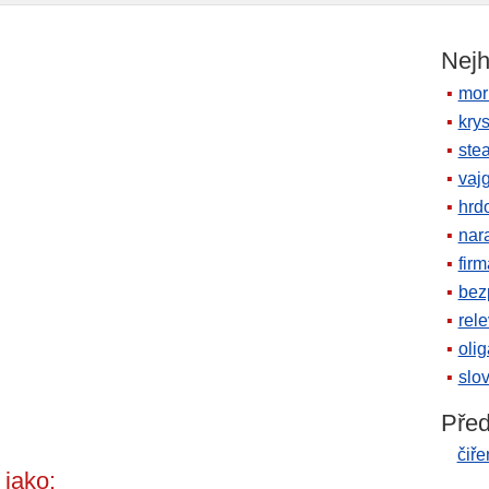
Nejh
mor
krys
ste
vaj
hrd
nara
firm
bez
rele
oli
slov
Před
čiře
jako: