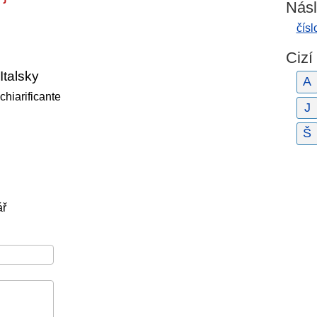
Násl
čísl
Cizí
Italsky
A
chiarificante
J
Š
ář