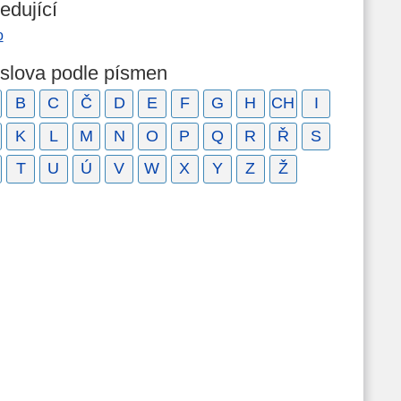
edující
o
 slova podle písmen
B
C
Č
D
E
F
G
H
CH
I
K
L
M
N
O
P
Q
R
Ř
S
T
U
Ú
V
W
X
Y
Z
Ž