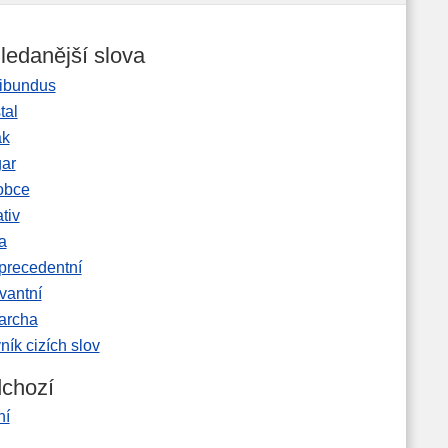
ledanější slova
ibundus
tal
ak
gar
obce
tiv
a
precedentní
vantní
garcha
ník cizích slov
chozí
ní