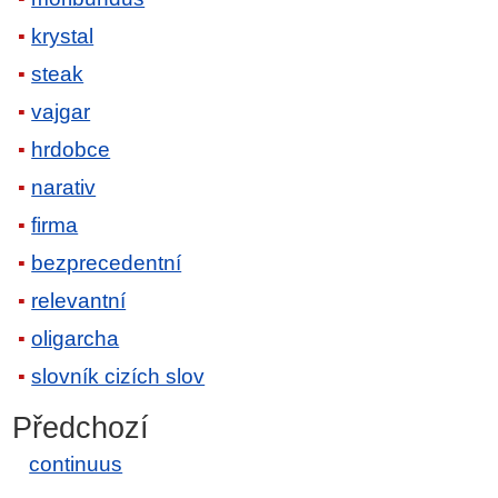
krystal
steak
vajgar
hrdobce
narativ
firma
bezprecedentní
relevantní
oligarcha
slovník cizích slov
Předchozí
continuus