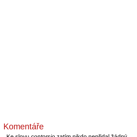
Komentáře
Ke slovu
contorsio
zatím nikdo nepřidal žádný