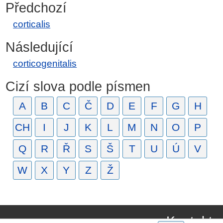
Předchozí
corticalis
Následující
corticogenitalis
Cizí slova podle písmen
A
B
C
Č
D
E
F
G
H
CH
I
J
K
L
M
N
O
P
Q
R
Ř
S
Š
T
U
Ú
V
W
X
Y
Z
Ž
Kontakt