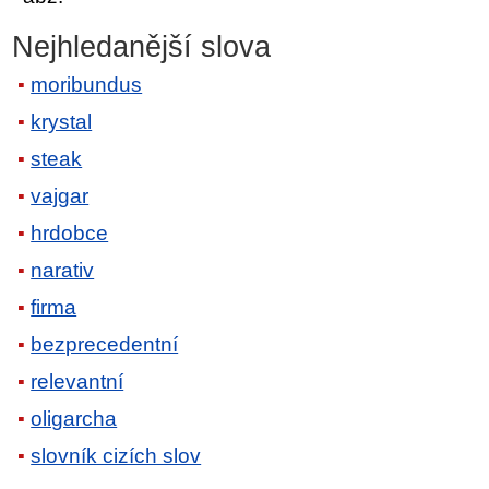
Nejhledanější slova
moribundus
krystal
steak
vajgar
hrdobce
narativ
firma
bezprecedentní
relevantní
oligarcha
slovník cizích slov