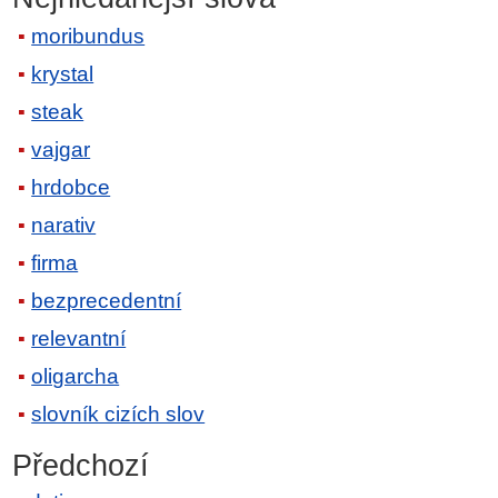
moribundus
krystal
steak
vajgar
hrdobce
narativ
firma
bezprecedentní
relevantní
oligarcha
slovník cizích slov
Předchozí