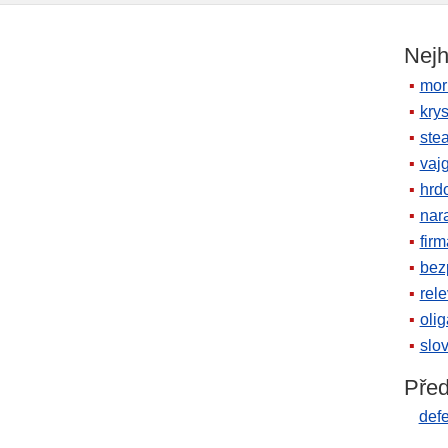
Nejh
mor
krys
ste
vaj
hrd
nara
firm
bez
rele
oli
slov
Před
def