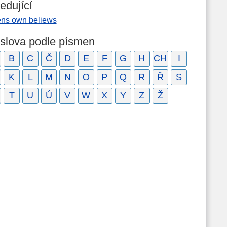
edující
ens own beliews
 slova podle písmen
B
C
Č
D
E
F
G
H
CH
I
K
L
M
N
O
P
Q
R
Ř
S
T
U
Ú
V
W
X
Y
Z
Ž