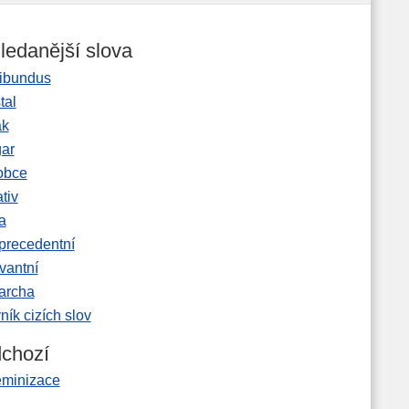
ledanější slova
ibundus
tal
ak
gar
obce
tiv
a
precedentní
vantní
garcha
ník cizích slov
chozí
eminizace