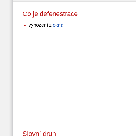
Co je defenestrace
vyhození z
okna
Slovní druh