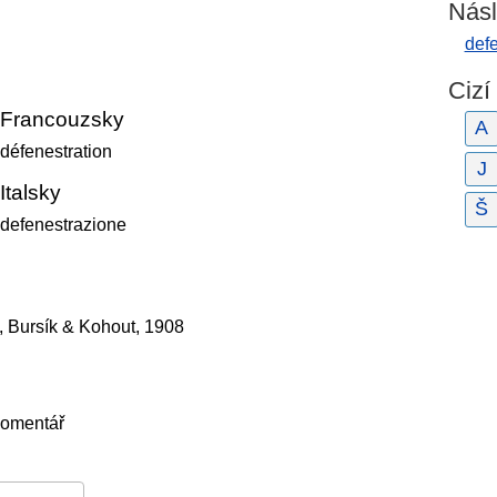
Násl
def
Cizí
Francouzsky
A
défenestration
J
Italsky
Š
defenestrazione
, Bursík & Kohout, 1908
komentář