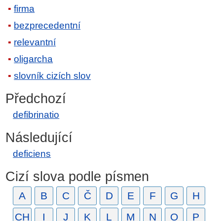
firma
bezprecedentní
relevantní
oligarcha
slovník cizích slov
Předchozí
defibrinatio
Následující
deficiens
Cizí slova podle písmen
A
B
C
Č
D
E
F
G
H
CH
I
J
K
L
M
N
O
P