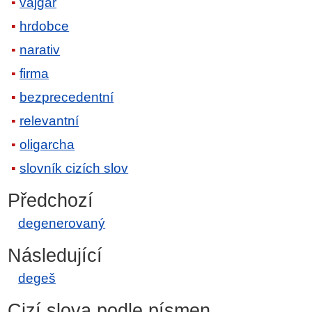
vajgar
hrdobce
narativ
firma
bezprecedentní
relevantní
oligarcha
slovník cizích slov
Předchozí
degenerovaný
Následující
degeš
Cizí slova podle písmen