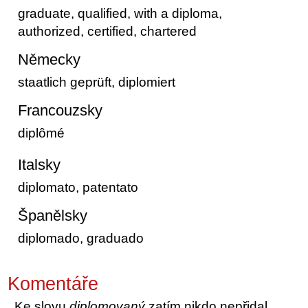
graduate, qualified, with a diploma,
authorized, certified, chartered
Německy
staatlich geprüft, diplomiert
Francouzsky
diplômé
Italsky
diplomato, patentato
Španělsky
diplomado, graduado
Komentáře
Ke slovu
diplomovaný
zatím nikdo nepřidal