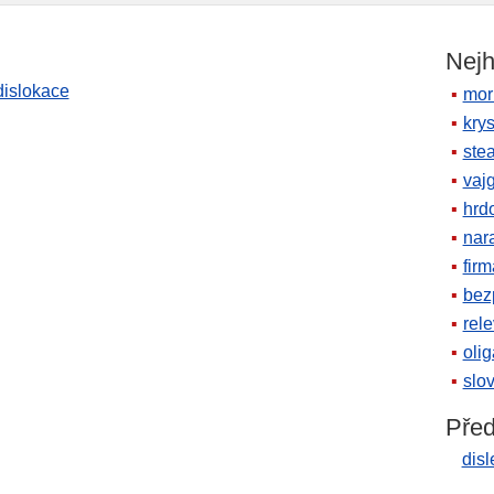
Nejh
dislokace
mor
krys
ste
vaj
hrd
nara
firm
bez
rele
oli
slov
Před
disl