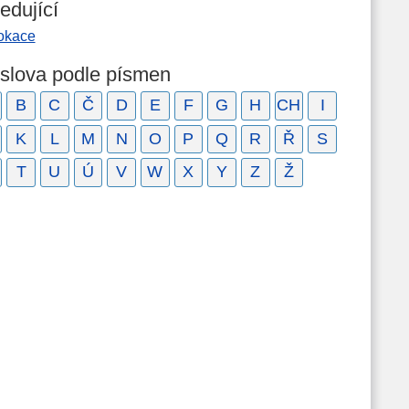
edující
lokace
 slova podle písmen
B
C
Č
D
E
F
G
H
CH
I
K
L
M
N
O
P
Q
R
Ř
S
T
U
Ú
V
W
X
Y
Z
Ž