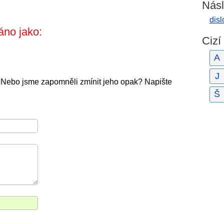
Násl
dis
áno jako:
Cizí
A
J
? Nebo jsme zapomněli zmínit jeho opak? Napište
Š