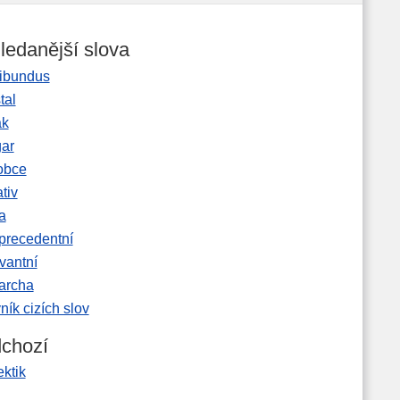
ledanější slova
ibundus
tal
ak
gar
obce
tiv
a
precedentní
vantní
garcha
ník cizích slov
chozí
ektik