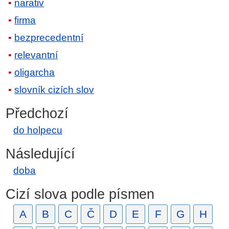
narativ
firma
bezprecedentní
relevantní
oligarcha
slovník cizích slov
Předchozí
do holpecu
Následující
doba
Cizí slova podle písmen
A
B
C
Č
D
E
F
G
H