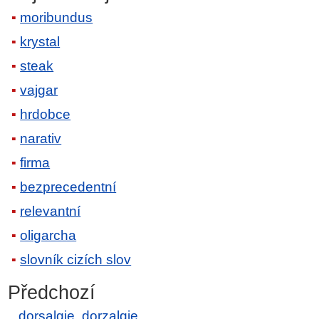
moribundus
krystal
steak
vajgar
hrdobce
narativ
firma
bezprecedentní
relevantní
oligarcha
slovník cizích slov
Předchozí
dorsalgie, dorzalgie