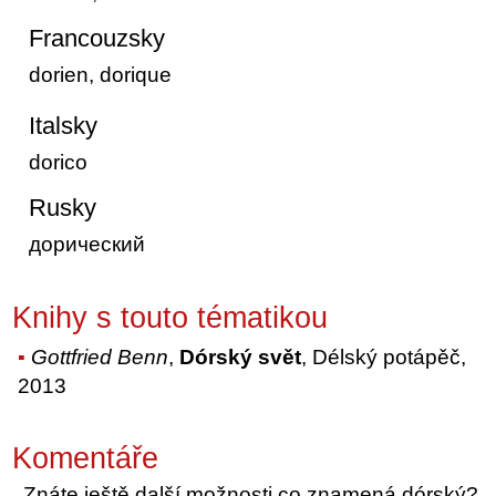
Francouzsky
dorien, dorique
Italsky
dorico
Rusky
дорический
Knihy s touto tématikou
Gottfried Benn
,
Dórský svět
, Délský potápěč,
2013
Komentáře
Znáte ještě další možnosti co znamená dórský?