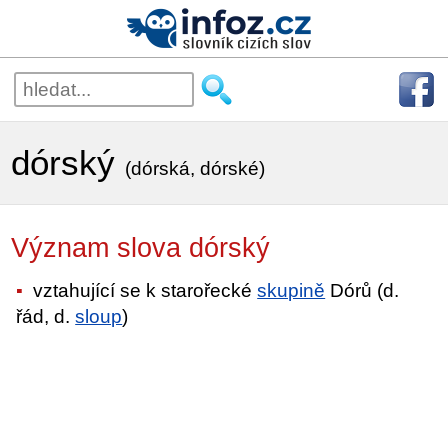
dórský
(dórská, dórské)
Význam slova dórský
vztahující se k starořecké
skupině
Dórů (d.
řád, d.
sloup
)