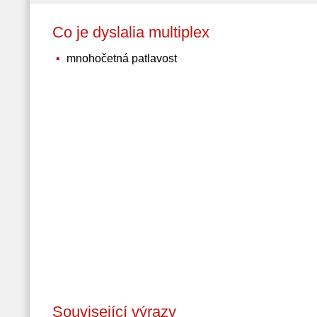
Co je dyslalia multiplex
mnohočetná patlavost
Související výrazy