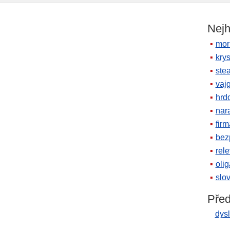
Nejh
mor
krys
ste
vaj
hrd
nara
firm
bez
rele
oli
slov
Před
dysl