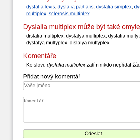
dyslalia levis
,
dyslalia partialis
,
dyslalia simplex
,
dy
multiplex
,
sclerosis multiplex
Dyslalia multiplex může být také omyl
dislalia multiplex, dyslalya multiplex, dyslalia multyp
dyslalya multyplex, dislalya multyplex
Komentáře
Ke slovu
dyslalia multiplex
zatím nikdo nepřidal žá
Přidat nový komentář