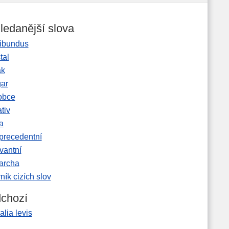
ledanější slova
ibundus
tal
ak
gar
obce
tiv
a
precedentní
vantní
garcha
ník cizích slov
chozí
alia levis