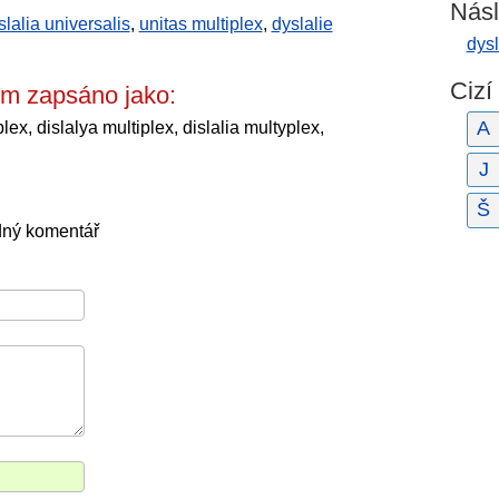
Násl
slalia universalis
,
unitas multiplex
,
dyslalie
dysl
Cizí
em zapsáno jako:
A
lex, dislalya multiplex, dislalia multyplex,
J
Š
dný komentář