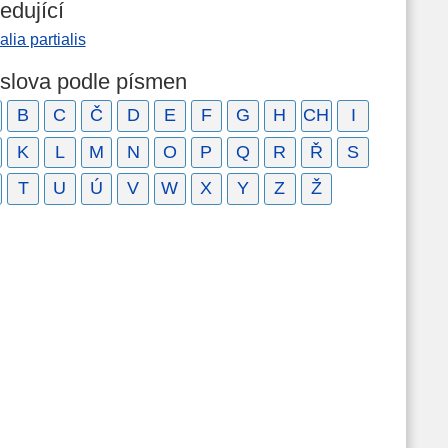
edující
alia partialis
 slova podle písmen
B
C
Č
D
E
F
G
H
CH
I
K
L
M
N
O
P
Q
R
Ř
S
T
U
Ú
V
W
X
Y
Z
Ž