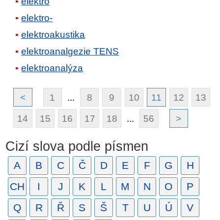
elektro
elektro-
elektroakustika
elektroanalgezie TENS
elektroanalýza
<
1
...
8
9
10
11
12
13
14
15
16
17
18
...
56
>
Cizí slova podle písmen
A
B
C
Č
D
E
F
G
H
CH
I
J
K
L
M
N
O
P
Q
R
Ř
S
Š
T
U
Ú
V