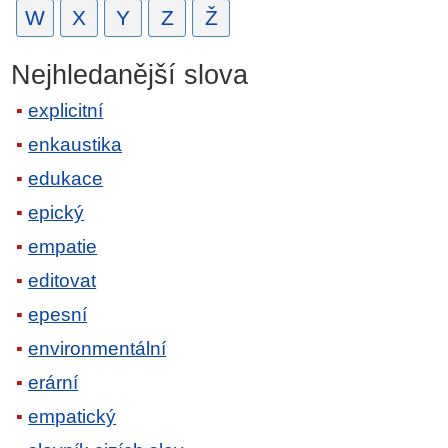
W
X
Y
Z
Ž
Nejhledanější slova
explicitní
enkaustika
edukace
epický
empatie
editovat
epesní
environmentální
erární
empatický