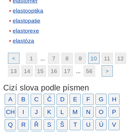
elastomer
elastooptika
elastopatie
elastorexe
elastóza
<
1
...
7
8
9
10
11
12
13
14
15
16
17
...
56
>
Cizí slova podle písmen
A
B
C
Č
D
E
F
G
H
CH
I
J
K
L
M
N
O
P
Q
R
Ř
S
Š
T
U
Ú
V