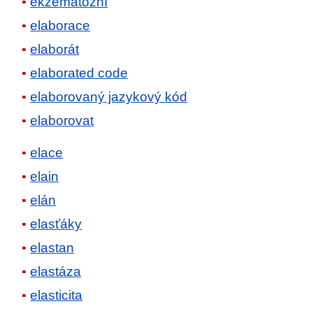
ekzematózní
elaborace
elaborát
elaborated code
elaborovaný jazykový kód
elaborovat
elace
elain
elán
elasťáky
elastan
elastáza
elasticita