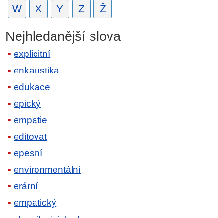
W
X
Y
Z
Ž
Nejhledanější slova
explicitní
enkaustika
edukace
epický
empatie
editovat
epesní
environmentální
erární
empatický