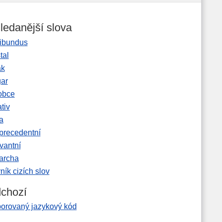
ledanější slova
ibundus
tal
ak
gar
obce
tiv
a
precedentní
vantní
garcha
ník cizích slov
chozí
borovaný jazykový kód