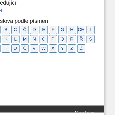
edující
ce
 slova podle písmen
B
C
Č
D
E
F
G
H
CH
I
K
L
M
N
O
P
Q
R
Ř
S
T
U
Ú
V
W
X
Y
Z
Ž
Kontakt