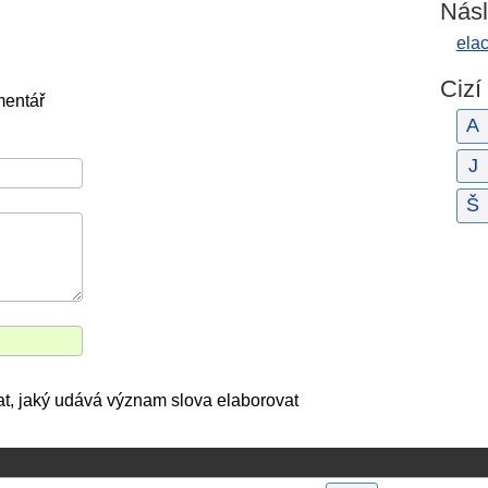
Násl
ela
Cizí
mentář
A
J
Š
vat, jaký udává význam slova elaborovat