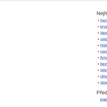
Nejh
mor
krys
ste
vaj
hrd
nara
firm
bez
rele
oli
slov
Před
ela