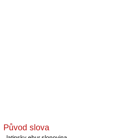
Původ slova
latinsky ebur slonovina