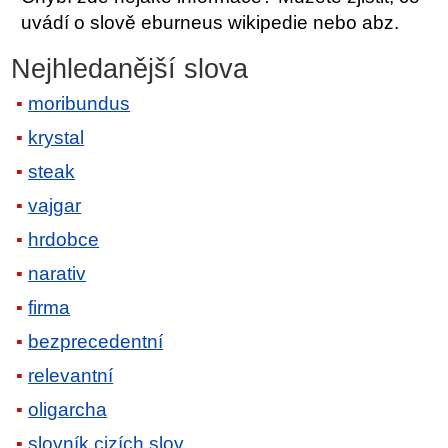
uvádí o slově eburneus wikipedie nebo abz.
Nejhledanější slova
moribundus
krystal
steak
vajgar
hrdobce
narativ
firma
bezprecedentní
relevantní
oligarcha
slovník cizích slov