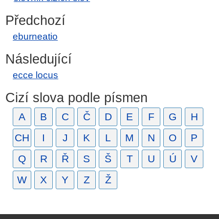
Předchozí
eburneatio
Následující
ecce locus
Cizí slova podle písmen
A
B
C
Č
D
E
F
G
H
CH
I
J
K
L
M
N
O
P
Q
R
Ř
S
Š
T
U
Ú
V
W
X
Y
Z
Ž