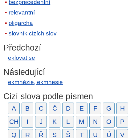
bezprecedentní
relevantní
oligarcha
slovník cizích slov
Předchozí
eklovat se
Následující
ekmnézie, ekmnesie
Cizí slova podle písmen
A
B
C
Č
D
E
F
G
H
CH
I
J
K
L
M
N
O
P
Q
R
Ř
S
Š
T
U
Ú
V