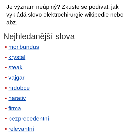
Je význam neúplný? Zkuste se podívat, jak
vykládá slovo elektrochirurgie wikipedie nebo
abz.
Nejhledanější slova
moribundus
krystal
steak
vajgar
hrdobce
narativ
firma
bezprecedentní
relevantní