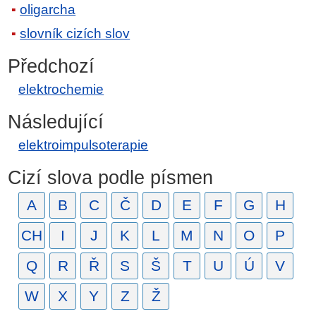
oligarcha
slovník cizích slov
Předchozí
elektrochemie
Následující
elektroimpulsoterapie
Cizí slova podle písmen
A
B
C
Č
D
E
F
G
H
CH
I
J
K
L
M
N
O
P
Q
R
Ř
S
Š
T
U
Ú
V
W
X
Y
Z
Ž