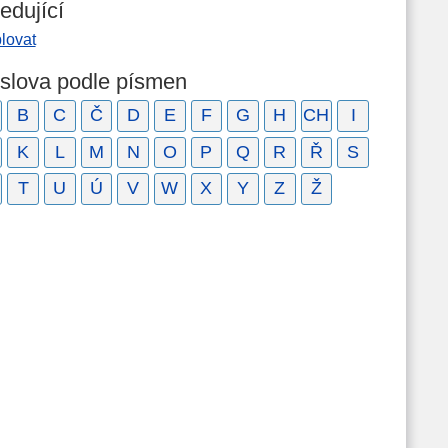
edující
lovat
 slova podle písmen
B
C
Č
D
E
F
G
H
CH
I
K
L
M
N
O
P
Q
R
Ř
S
T
U
Ú
V
W
X
Y
Z
Ž