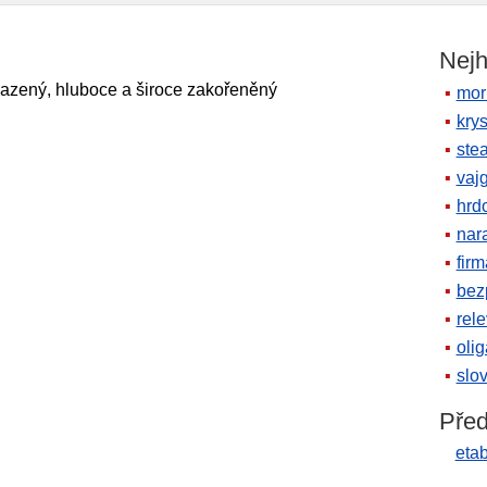
Nejh
azený, hluboce a široce zakořeněný
mor
krys
ste
vaj
hrd
nara
firm
bez
rele
oli
slov
Před
eta