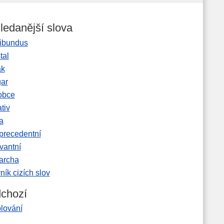
ledanější slova
ibundus
tal
ak
gar
obce
tiv
a
precedentní
vantní
garcha
ník cizích slov
chozí
blování