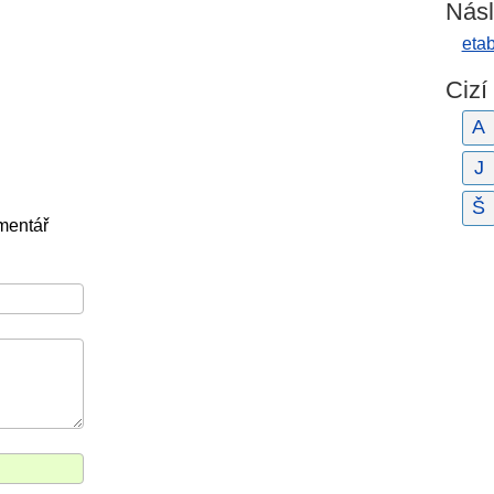
Násl
etab
Cizí
A
J
Š
mentář