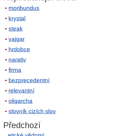
moribundus
krystal
steak
vajgar
hrdobce
narativ
firma
bezprecedentní
relevantní
oligarcha
slovník cizích slov
Předchozí
etické vědomí