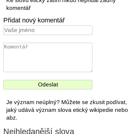
Ke slovu
etický
zatím nikdo nepřidal žádný
komentář
Přidat nový komentář
Je význam neúplný? Můžete se zkusit podívat,
jaký udává význam slova etický wikipedie nebo
abz.
Nejhledanější slova