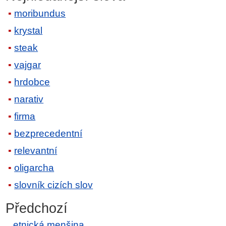
moribundus
krystal
steak
vajgar
hrdobce
narativ
firma
bezprecedentní
relevantní
oligarcha
slovník cizích slov
Předchozí
etnická menšina