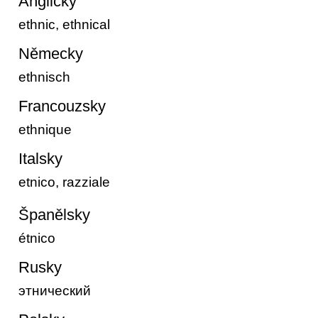
Anglicky
ethnic, ethnical
Německy
ethnisch
Francouzsky
ethnique
Italsky
etnico, razziale
Španělsky
étnico
Rusky
этнический