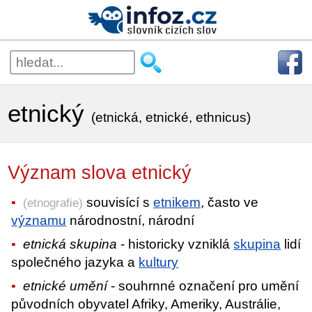
etnický
(etnická, etnické, ethnicus)
Význam slova etnický
souvisící s
etnikem
, často ve
(etnografie)
významu
národnostní, národní
etnická skupina
- historicky vzniklá
skupina
lidí
společného jazyka a
kultury
etnické umění
- souhrnné označení pro umění
původních obyvatel Afriky, Ameriky, Austrálie,