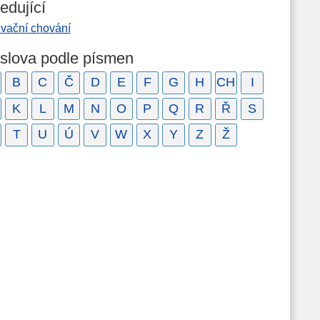
edující
lvační chování
 slova podle písmen
B
C
Č
D
E
F
G
H
CH
I
K
L
M
N
O
P
Q
R
Ř
S
T
U
Ú
V
W
X
Y
Z
Ž