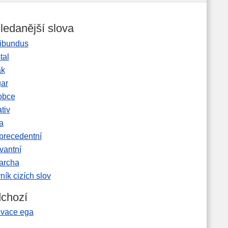
ledanější slova
ibundus
tal
ak
gar
obce
tiv
a
precedentní
vantní
garcha
ník cizích slov
chozí
lvace ega