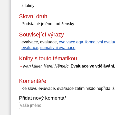
z latiny
Slovní druh
Podstatné jméno, rod ženský
Související výrazy
evalvace, evaluace,
evalvace ega
,
formativní evalu
evaluace
,
sumativní evaluace
Knihy s touto tématikou
Ivan Miller, Karel Němejc
,
Evaluace ve vdělávání
Komentáře
Ke slovu
evalvace, evaluace
zatím nikdo nepřidal 
Přidat nový komentář