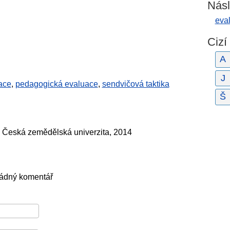
Násl
eva
Cizí
A
J
ace
,
pedagogická evaluace
,
sendvičová taktika
Š
, Česká zemědělská univerzita, 2014
žádný komentář