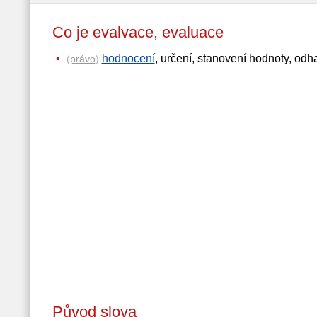
Co je evalvace, evaluace
hodnocení
, určení, stanovení hodnoty, od
(
právo
)
Původ slova