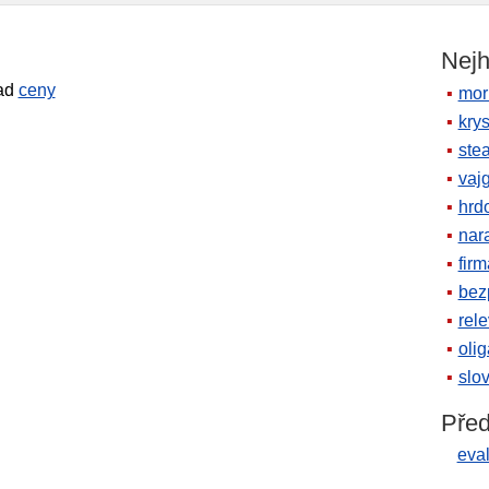
Nejh
had
ceny
mor
krys
ste
vaj
hrd
nara
firm
bez
rele
oli
slov
Před
eva