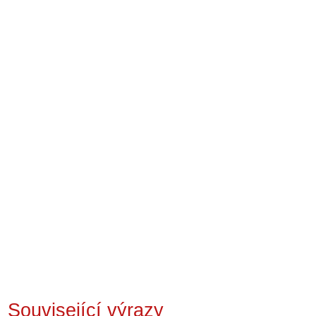
Související výrazy