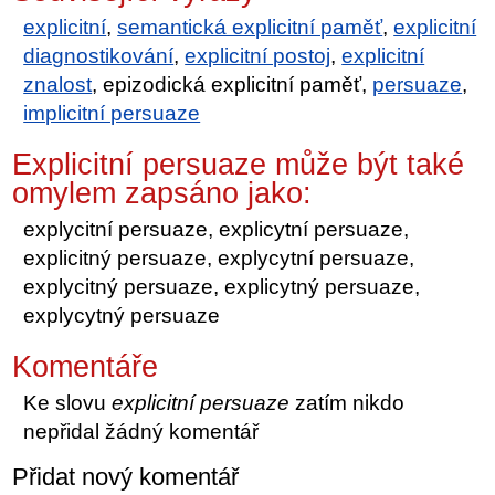
explicitní
,
semantická explicitní paměť
,
explicitní
diagnostikování
,
explicitní postoj
,
explicitní
znalost
, epizodická explicitní paměť,
persuaze
,
implicitní persuaze
Explicitní persuaze může být také
omylem zapsáno jako:
explycitní persuaze, explicytní persuaze,
explicitný persuaze, explycytní persuaze,
explycitný persuaze, explicytný persuaze,
explycytný persuaze
Komentáře
Ke slovu
explicitní persuaze
zatím nikdo
nepřidal žádný komentář
Přidat nový komentář