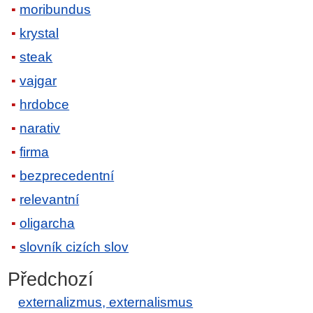
moribundus
krystal
steak
vajgar
hrdobce
narativ
firma
bezprecedentní
relevantní
oligarcha
slovník cizích slov
Předchozí
externalizmus, externalismus