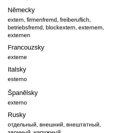
Německy
extern, firmenfremd, freiberuflich,
betriebsfremd, blockextern, externem,
externen
Francouzsky
externe
Italsky
esterno
Španělsky
externo
Rusky
отдельный, внешний, внештатный,
заочный, наружный