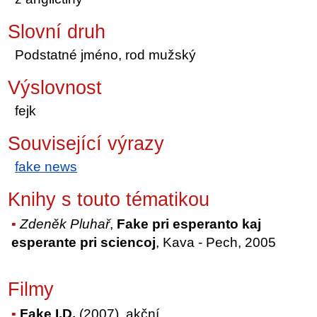
Slovní druh
Podstatné jméno, rod mužský
Výslovnost
fejk
Související výrazy
fake news
Knihy s touto tématikou
Zdeněk Pluhař
,
Fake pri esperanto kaj
esperante pri sciencoj
, Kava - Pech, 2005
Filmy
Fake I.D.
(2007), akční,