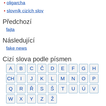
oligarcha
slovník cizích slov
Předchozí
fajta
Následující
fake news
Cizí slova podle písmen
A
B
C
Č
D
E
F
G
H
CH
I
J
K
L
M
N
O
P
Q
R
Ř
S
Š
T
U
Ú
V
W
X
Y
Z
Ž