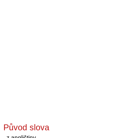
Původ slova
z angličtiny