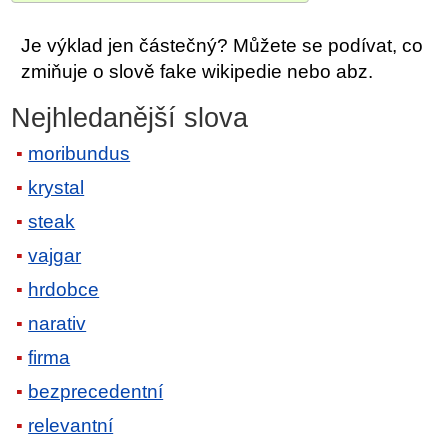
Je výklad jen částečný? Můžete se podívat, co
zmiňuje o slově fake wikipedie nebo abz.
Nejhledanější slova
moribundus
krystal
steak
vajgar
hrdobce
narativ
firma
bezprecedentní
relevantní