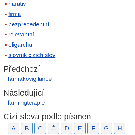
narativ
firma
bezprecedentní
relevantní
oligarcha
slovník cizích slov
Předchozí
farmakovigilance
Následující
farmingterapie
Cizí slova podle písmen
A
B
C
Č
D
E
F
G
H