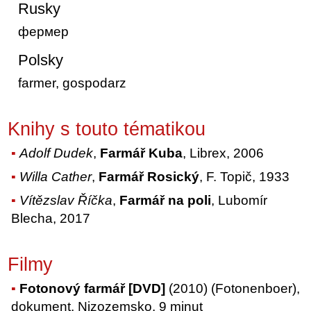
Rusky
фермер
Polsky
farmer, gospodarz
Knihy s touto tématikou
Adolf Dudek
,
Farmář Kuba
, Librex, 2006
Willa Cather
,
Farmář Rosický
, F. Topič, 1933
Vítězslav Říčka
,
Farmář na poli
, Lubomír
Blecha, 2017
Filmy
Fotonový farmář [DVD]
(2010) (Fotonenboer),
dokument, Nizozemsko, 9 minut