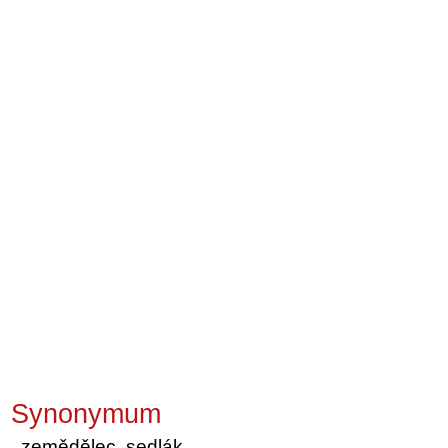
Synonymum
zemědělec, sedlák