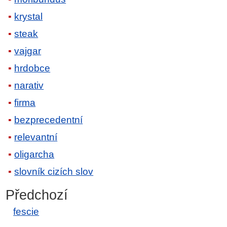
krystal
steak
vajgar
hrdobce
narativ
firma
bezprecedentní
relevantní
oligarcha
slovník cizích slov
Předchozí
fescie